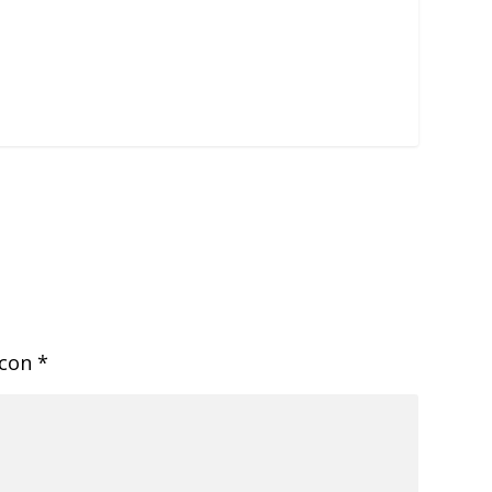
 con
*