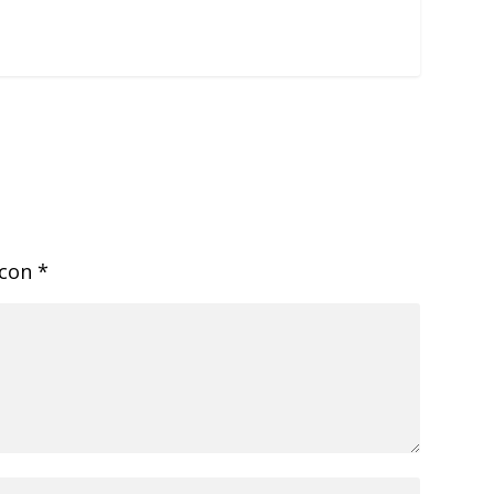
 con
*